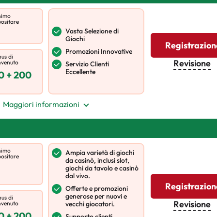
nimo
ositare
Vasta Selezione di
Giochi
Registrazion
Promozioni Innovative
us di
Revisione
nvenuto
Servizio Clienti
Eccellente
0 + 200
Maggiori informazioni
nimo
Ampia varietà di giochi
ositare
da casinò, inclusi slot,
giochi da tavolo e casinò
dal vivo.
Registrazion
Offerte e promozioni
generose per nuovi e
us di
Revisione
nvenuto
vecchi giocatori.
0 + 200
Supporto clienti