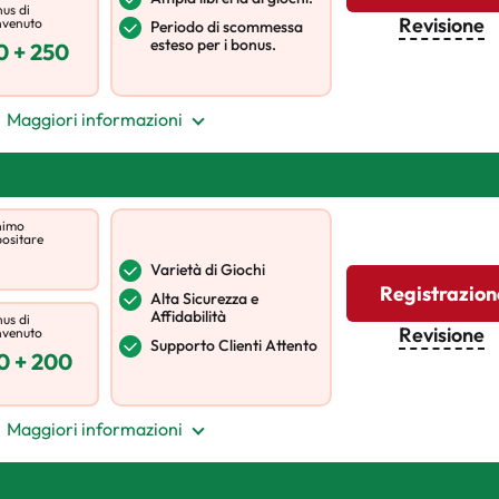
us di
Revisione
nvenuto
Periodo di scommessa
esteso per i bonus​​.
 + 250
Maggiori informazioni
nimo
ositare
Varietà di Giochi
Registrazion
Alta Sicurezza e
Affidabilità
us di
Revisione
nvenuto
Supporto Clienti Attento
0 + 200
Maggiori informazioni