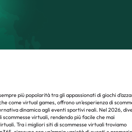
pre più popolarità tra gli appassionati di giochi d’azz
i anche come virtual games, offrono un’esperienza di scom
ernativa dinamica agli eventi sportivi reali. Nel 2026, dive
i scommesse virtuali, rendendo più facile che mai
uali. Tra i migliori siti di scommesse virtuali troviamo
n365, ciascuno con un’ampia varietà di eventi e promozio