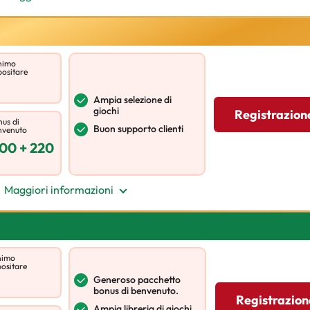
nimo
ositare
Ampia selezione di
giochi
Registrazion
us di
Buon supporto clienti
nvenuto
00 + 220
Maggiori informazioni
nimo
ositare
Generoso pacchetto
bonus di benvenuto.
Registrazion
Ampia libreria di giochi.