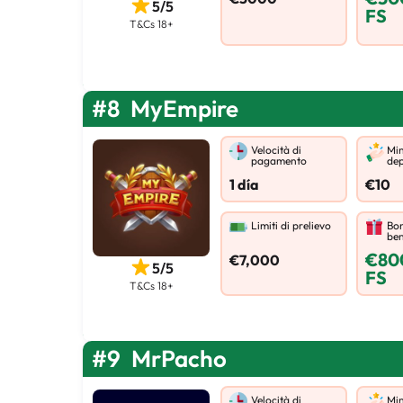
5/5
FS
T&Cs 18+
#8
MyEmpire
Velocità di
Mi
pagamento
dep
1 día
€10
Limiti di prelievo
Bon
be
€80
€7,000
5/5
FS
T&Cs 18+
#9
MrPacho
Velocità di
Mi