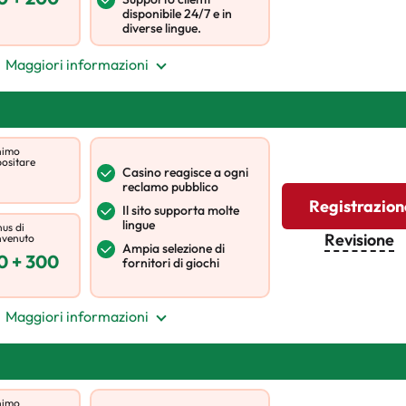
disponibile 24/7 e in
diverse lingue.
Maggiori informazioni
nimo
ositare
Casino reagisce a ogni
reclamo pubblico
Registrazion
Il sito supporta molte
lingue
us di
Revisione
nvenuto
Ampia selezione di
0 + 300
fornitori di giochi
Maggiori informazioni
nimo