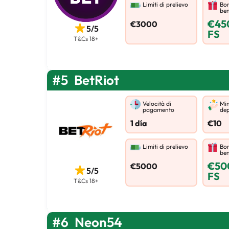
Limiti di prelievo
Bon
be
€450
€3000
5/5
FS
T&Cs 18+
#5
BetRiot
Velocità di
Mi
pagamento
dep
1 día
€10
Limiti di prelievo
Bon
be
€50
€5000
5/5
FS
T&Cs 18+
#6
Neon54