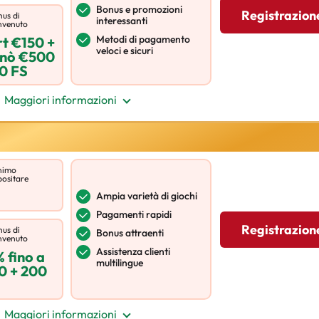
Bonus e promozioni
Registrazion
us di
interessanti
nvenuto
Metodi di pagamento
t €150 +
veloci e sicuri
inò €500
0 FS
Maggiori informazioni
nimo
ositare
Ampia varietà di giochi
Pagamenti rapidi
Registrazion
us di
Bonus attraenti
nvenuto
Assistenza clienti
 fino a
multilingue
0 + 200
Maggiori informazioni