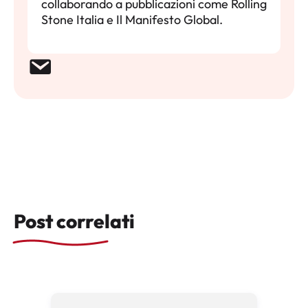
collaborando a pubblicazioni come Rolling
Stone Italia e Il Manifesto Global.
Post correlati