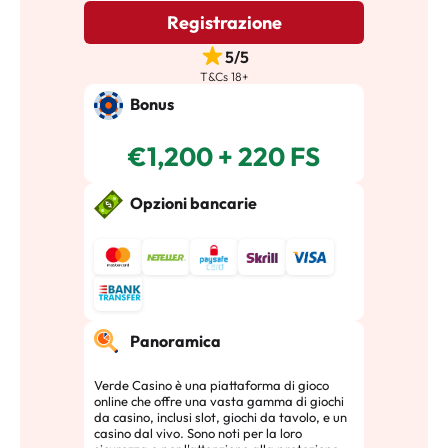
Registrazione
5/5
T&Cs 18+
Bonus
€1,200 + 220 FS
Opzioni bancarie
Panoramica
Verde Casino è una piattaforma di gioco
online che offre una vasta gamma di giochi
da casino, inclusi slot, giochi da tavolo, e un
casino dal vivo. Sono noti per la loro