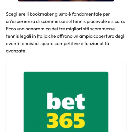
Scegliere il bookmaker giusto è fondamentale per
un’esperienza di scommesse sul tennis piacevole e sicura.
Ecco una panoramica dei tre migliori siti scommesse
tennis legali in Italia che offrono un’ampia copertura degli
eventi tennistici, quote competitive e funzionalità
avanzate.