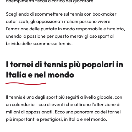
adempimenti fiscali a carico del giocatore.
Scegliendo di scommettere sul tennis con bookmaker
autorizzati, gli appassionati italiani possono vivere
l’emozione delle puntate in modo responsabile e tutelato,
unendo la passione per questo meraviglioso sport al
brivido delle scommesse tennis.
I tornei di tennis più popolari in
Italia e nel mondo
Il tennis è uno degli sport più seguiti a livello globale, con
un calendario ricco di eventi che attirano l’attenzione di
milioni di appassionati. Ecco una panoramica dei tornei
più importanti e prestigiosi, in Italia e nel mondo.