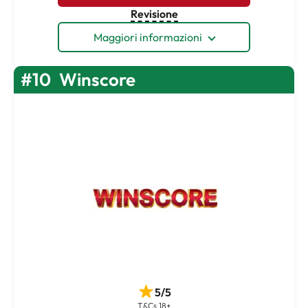
Revisione
Maggiori informazioni
#10
Winscore
5/5
T&Cs 18+