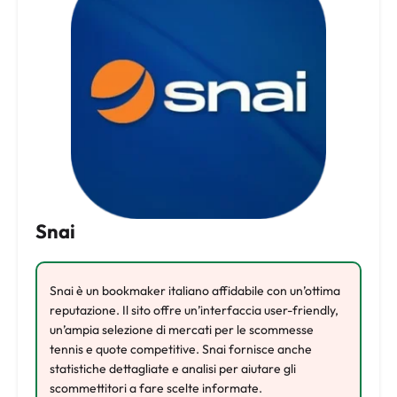
Snai
Snai è un bookmaker italiano affidabile con un’ottima
reputazione. Il sito offre un’interfaccia user-friendly,
un’ampia selezione di mercati per le scommesse
tennis e quote competitive. Snai fornisce anche
statistiche dettagliate e analisi per aiutare gli
scommettitori a fare scelte informate.