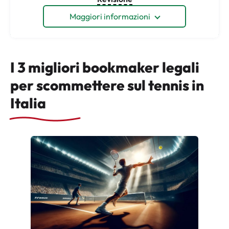
Maggiori informazioni
I 3 migliori bookmaker legali
per scommettere sul tennis in
Italia