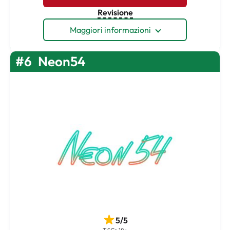
Revisione
Maggiori informazioni
#6
Neon54
5/5