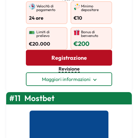
Velocità di
Minimo
pagamento
depositare
24 ore
€10
Limiti di
Bonus di
prelievo
benvenuto
€200
€20.000
Registrazione
Revisione
Maggiori informazioni
#11
Mostbet