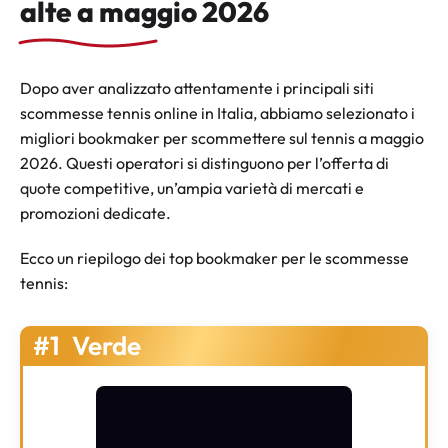
alte a maggio 2026
Dopo aver analizzato attentamente i principali siti
scommesse tennis online in Italia, abbiamo selezionato i
migliori bookmaker per scommettere sul tennis a maggio
2026. Questi operatori si distinguono per l’offerta di
quote competitive, un’ampia varietà di mercati e
promozioni dedicate.
Ecco un riepilogo dei top bookmaker per le scommesse
tennis:
#1
Verde