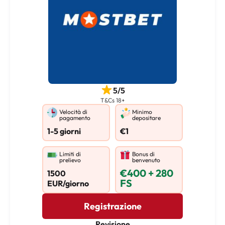
5/5
T&Cs 18+
Velocità di
Minimo
pagamento
depositare
1-5 giorni
€1
Limiti di
Bonus di
prelievo
benvenuto
€400 + 280
1500
FS
EUR/giorno
Registrazione
Revisione