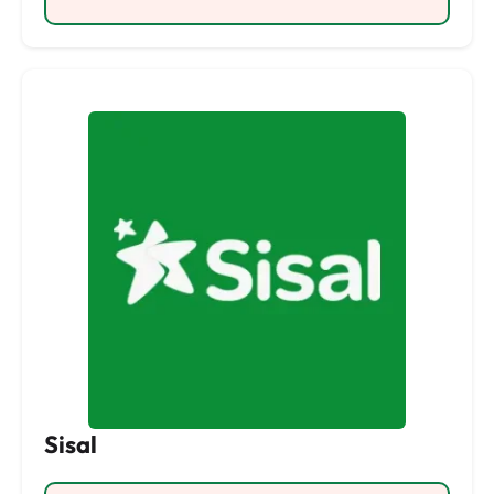
Sisal