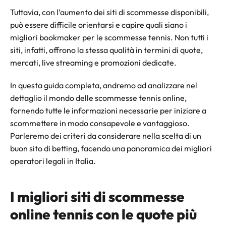
Tuttavia, con l’aumento dei siti di scommesse disponibili,
può essere difficile orientarsi e capire quali siano i
migliori bookmaker per le scommesse tennis. Non tutti i
siti, infatti, offrono la stessa qualità in termini di quote,
mercati, live streaming e promozioni dedicate.
In questa guida completa, andremo ad analizzare nel
dettaglio il mondo delle scommesse tennis online,
fornendo tutte le informazioni necessarie per iniziare a
scommettere in modo consapevole e vantaggioso.
Parleremo dei criteri da considerare nella scelta di un
buon sito di betting, facendo una panoramica dei migliori
operatori legali in Italia.
I migliori siti di scommesse
online tennis con le quote più