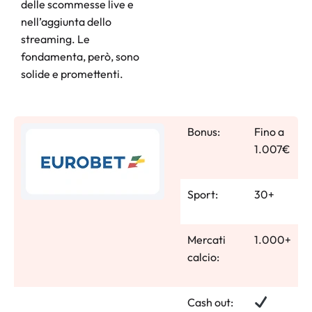
delle scommesse live e
nell’aggiunta dello
streaming. Le
fondamenta, però, sono
solide e promettenti.
Bonus:
Fino a
1.007€
Sport:
30+
Mercati
1.000+
calcio:
Cash out: