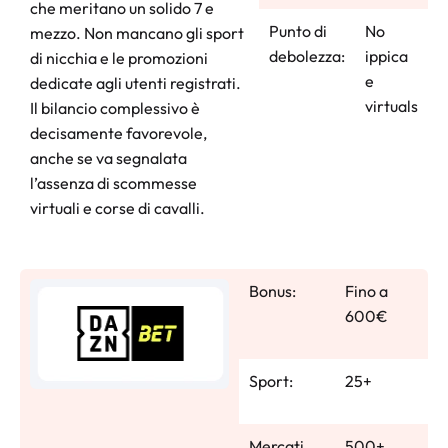
che meritano un solido 7 e
Punto di
No
mezzo. Non mancano gli sport
debolezza:
ippica
di nicchia e le promozioni
e
dedicate agli utenti registrati.
virtuals
Il bilancio complessivo è
decisamente favorevole,
anche se va segnalata
l’assenza di scommesse
virtuali e corse di cavalli.
Bonus:
Fino a
600€
Sport:
25+
Mercati
500+