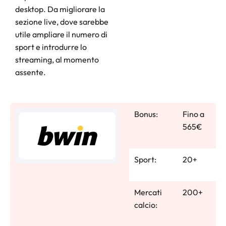
desktop. Da migliorare la
sezione live, dove sarebbe
utile ampliare il numero di
sport e introdurre lo
streaming, al momento
assente.
Bonus:
Fino a
565€
Sport:
20+
Mercati
200+
calcio: