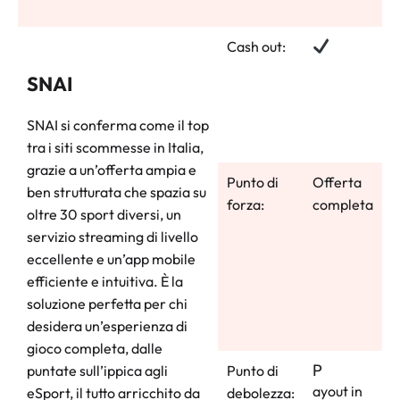
Cash out:
SNAI
SNAI si conferma come il top
tra i siti scommesse in Italia,
grazie a un’offerta ampia e
Punto di
Offerta
ben strutturata che spazia su
forza:
completa
oltre 30 sport diversi, un
servizio streaming di livello
eccellente e un’app mobile
efficiente e intuitiva. È la
soluzione perfetta per chi
desidera un’esperienza di
gioco completa, dalle
P
puntate sull’ippica agli
Punto di
ayout in
eSport, il tutto arricchito da
debolezza: