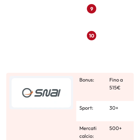
William Hill ✪
Fino a 50€ + 5€
extra
Daznbet ✪
500€ + 100€
gratis
Bonus:
Fino a
515€
Sport:
30+
Mercati
500+
calcio: