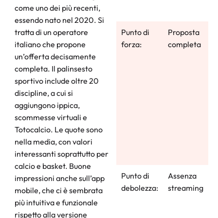
come uno dei più recenti,
essendo nato nel 2020. Si
tratta di un operatore
Punto di
Proposta
italiano che propone
forza:
completa
un’offerta decisamente
completa. Il palinsesto
sportivo include oltre 20
discipline, a cui si
aggiungono ippica,
scommesse virtuali e
Totocalcio. Le quote sono
nella media, con valori
interessanti soprattutto per
calcio e basket. Buone
Punto di
Assenza
impressioni anche sull’app
debolezza:
streaming
mobile, che ci è sembrata
più intuitiva e funzionale
rispetto alla versione