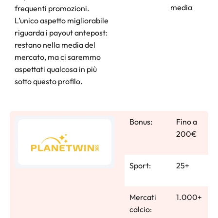
media
frequenti promozioni.
L’unico aspetto migliorabile
riguarda i payout antepost:
restano nella media del
mercato, ma ci saremmo
aspettati qualcosa in più
sotto questo profilo.
Bonus:
Fino a
200€
Sport:
25+
Mercati
1.000+
calcio: