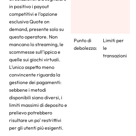
in positivo i payout
competitivi e l’opzione
esclusiva Quote on
demand, presente solo su
questo operatore. Non
Punto di
Limiti per
mancano lo streaming, le
debolezza:
le
scommesse sull’ippica e
transazioni
quelle sui giochi virtuali.
L’unico aspetto meno
convincente riguarda la
gestione dei pagamenti:
sebbene i metodi
disponibili siano diversi, i
limiti massimi di deposito e
prelievo potrebbero
risultare un po’ restrittivi
per gli utenti più esigenti.