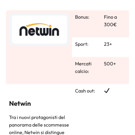
Bonus:
Fino a
300€
Sport:
23+
Mercati
500+
calcio:
Cash out:
Netwin
Tra i nuovi protagonisti del
panorama delle scommesse
online, Netwin si distingue