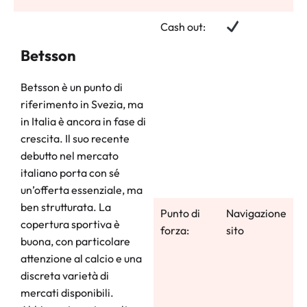
Cash out:
Betsson
Betsson è un punto di
riferimento in Svezia, ma
in Italia è ancora in fase di
crescita. Il suo recente
debutto nel mercato
italiano porta con sé
un’offerta essenziale, ma
ben strutturata. La
Punto di
Navigazione
copertura sportiva è
forza:
sito
buona, con particolare
attenzione al calcio e una
discreta varietà di
mercati disponibili.