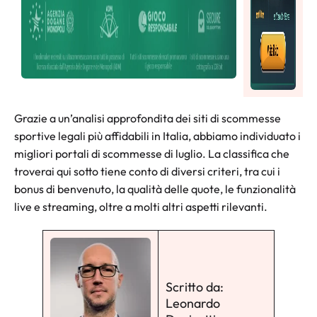
Grazie a un’analisi approfondita dei siti di scommesse
sportive legali più affidabili in Italia, abbiamo individuato i
migliori portali di scommesse di luglio. La classifica che
troverai qui sotto tiene conto di diversi criteri, tra cui i
bonus di benvenuto, la qualità delle quote, le funzionalità
live e streaming, oltre a molti altri aspetti rilevanti.
Scritto da:
Leonardo