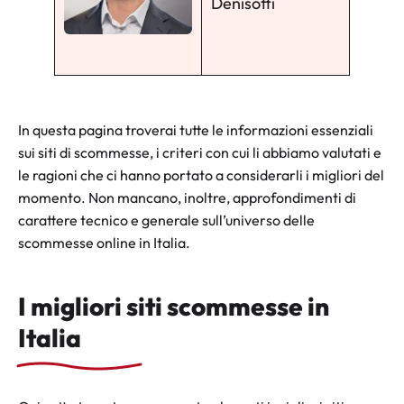
Denisotti
In questa pagina troverai tutte le informazioni essenziali
sui siti di scommesse, i criteri con cui li abbiamo valutati e
le ragioni che ci hanno portato a considerarli i migliori del
momento. Non mancano, inoltre, approfondimenti di
carattere tecnico e generale sull’universo delle
scommesse online in Italia.
I migliori siti scommesse in
Italia