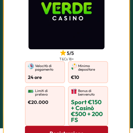
5/5
T&Cs 18+
Velocità di
Minimo
pagamento
depositare
24 ore
€10
Limiti di
Bonus di
prelievo
benvenuto
Sport €150
€20.000
+ Casinò
€500 + 200
FS