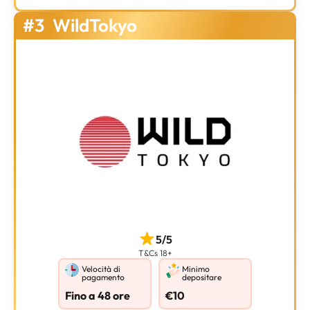
#3
WildTokyo
5/5
T&Cs 18+
Velocità di
Minimo
pagamento
depositare
Fino a 48 ore
€10