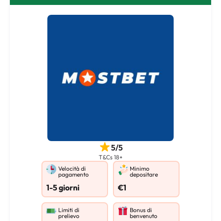
5/5
T&Cs 18+
Velocità di
Minimo
pagamento
depositare
1-5 giorni
€1
Limiti di
Bonus di
prelievo
benvenuto