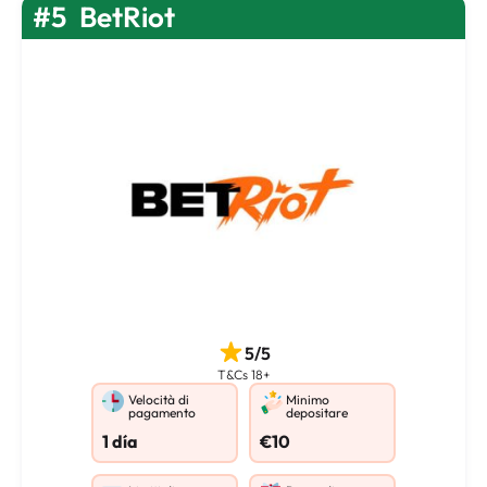
#5
BetRiot
5/5
T&Cs 18+
Velocità di
Minimo
pagamento
depositare
1 día
€10