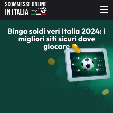
Bingo soldi veri Italia 2024: i
migliori siti sicuri dove
giocare