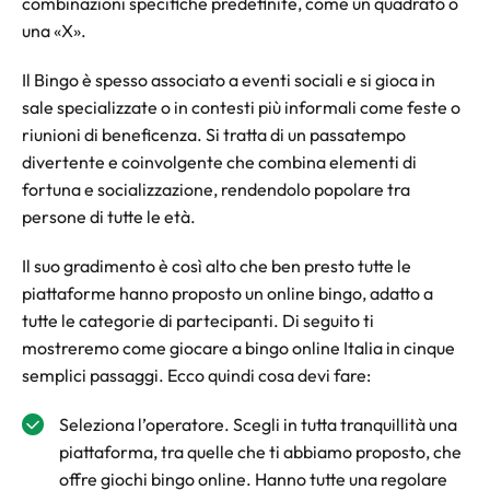
combinazioni specifiche predefinite, come un quadrato o
una «X».
Il Bingo è spesso associato a eventi sociali e si gioca in
sale specializzate o in contesti più informali come feste o
riunioni di beneficenza. Si tratta di un passatempo
divertente e coinvolgente che combina elementi di
fortuna e socializzazione, rendendolo popolare tra
persone di tutte le età.
Il suo gradimento è così alto che ben presto tutte le
piattaforme hanno proposto un online bingo, adatto a
tutte le categorie di partecipanti. Di seguito ti
mostreremo come giocare a bingo online Italia in cinque
semplici passaggi. Ecco quindi cosa devi fare:
Seleziona l’operatore. Scegli in tutta tranquillità una
piattaforma, tra quelle che ti abbiamo proposto, che
offre giochi bingo online. Hanno tutte una regolare