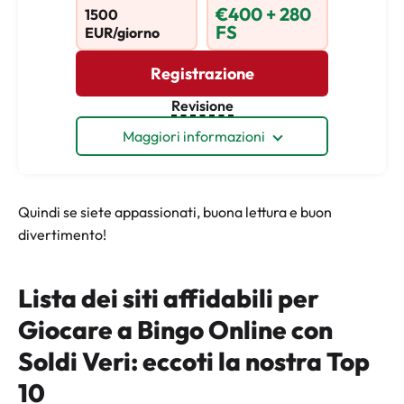
€400 + 280
1500
FS
EUR/giorno
Registrazione
Revisione
Maggiori informazioni
Quindi se siete appassionati, buona lettura e buon
divertimento!
Lista dei siti affidabili per
Giocare a Bingo Online con
Soldi Veri: eccoti la nostra Top
10