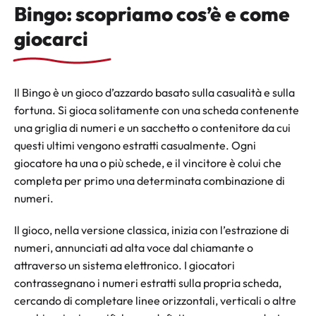
Bingo: scopriamo cos’è e come
giocarci
Il Bingo è un gioco d’azzardo basato sulla casualità e sulla
fortuna. Si gioca solitamente con una scheda contenente
una griglia di numeri e un sacchetto o contenitore da cui
questi ultimi vengono estratti casualmente. Ogni
giocatore ha una o più schede, e il vincitore è colui che
completa per primo una determinata combinazione di
numeri.
Il gioco, nella versione classica, inizia con l’estrazione di
numeri, annunciati ad alta voce dal chiamante o
attraverso un sistema elettronico. I giocatori
contrassegnano i numeri estratti sulla propria scheda,
cercando di completare linee orizzontali, verticali o altre