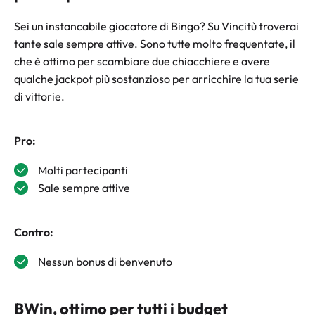
Sei un instancabile giocatore di Bingo? Su Vincitù troverai
tante sale sempre attive. Sono tutte molto frequentate, il
che è ottimo per scambiare due chiacchiere e avere
qualche jackpot più sostanzioso per arricchire la tua serie
di vittorie.
Pro:
Molti partecipanti
Sale sempre attive
Contro:
Nessun bonus di benvenuto
BWin, ottimo per tutti i budget