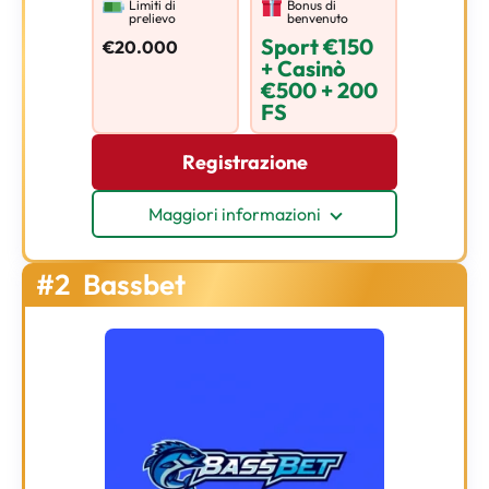
Limiti di
Bonus di
prelievo
benvenuto
Sport €150
€20.000
+ Casinò
€500 + 200
FS
Registrazione
Maggiori informazioni
#2
Bassbet